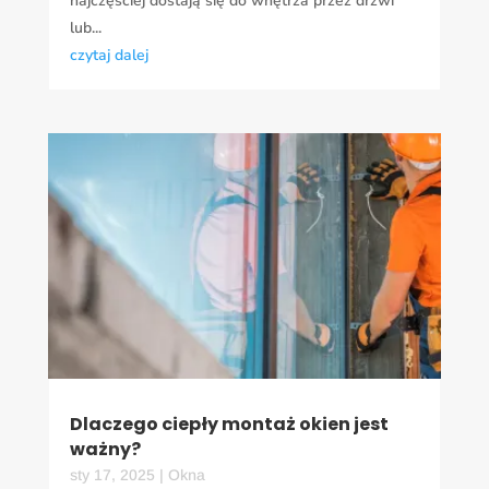
najczęściej dostają się do wnętrza przez drzwi
lub...
czytaj dalej
Dlaczego ciepły montaż okien jest
ważny?
sty 17, 2025
|
Okna