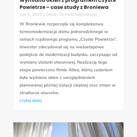
Wymiana okien z programem Czyste
Powietrze – case study z Broniewa
cze 6, 2025
|
Okna
,
Termomodernizacja
W Broniewie rozpoczęła się kompleksowa
termomodernizacja domu jednorodzinnego w
ramach rządowego programu „Czyste Powietrze”.
Inwestor zdecydował się na wieloetapowe
podejście do modernizacji budynku, zaczynając od
wymiany stolarki otworowej. Realizację tego
etapu powierzono firmie Altea, której zadaniem
była wymiana okien z uwzględnieniem
planowanej później izolacji cieplnej oraz zmian w
strukturze otworów.
czytaj dalej