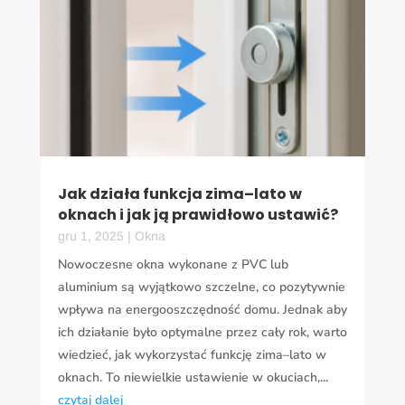
Jak działa funkcja zima–lato w
oknach i jak ją prawidłowo ustawić?
gru 1, 2025
|
Okna
Nowoczesne okna wykonane z PVC lub
aluminium są wyjątkowo szczelne, co pozytywnie
wpływa na energooszczędność domu. Jednak aby
ich działanie było optymalne przez cały rok, warto
wiedzieć, jak wykorzystać funkcję zima–lato w
oknach. To niewielkie ustawienie w okuciach,...
czytaj dalej