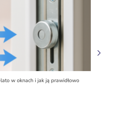
–lato w oknach i jak ją prawidłowo
Mikrowenty
różnicę zi