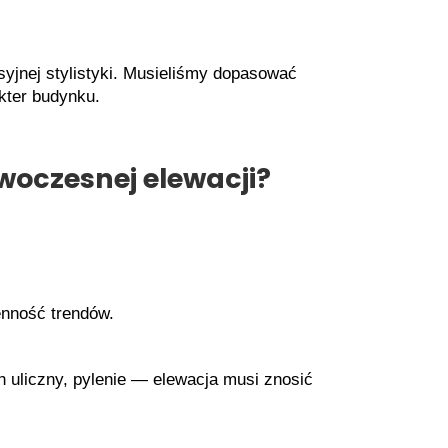
syjnej stylistyki. Musieliśmy dopasować
kter budynku.
woczesnej elewacji?
ienność trendów.
h uliczny, pylenie — elewacja musi znosić