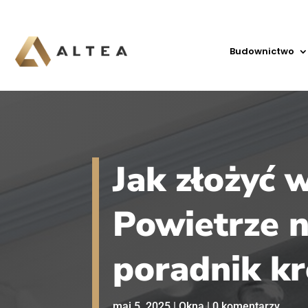
Budownictwo
Jak złożyć 
Powietrze n
poradnik k
maj 5, 2025
|
Okna
|
0 komentarzy