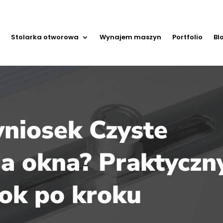
Stolarka otworowa
Wynajem maszyn
Portfolio
Bl
wniosek Czyste
a okna? Praktyczn
rok po kroku