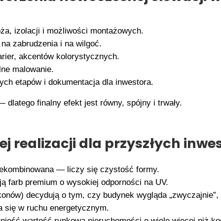
ża, izolacji i możliwości montażowych.
na zabrudzenia i na wilgoć.
rier, akcentów kolorystycznych.
alne malowanie.
ych etapów i dokumentacja dla inwestora.
latego finalny efekt jest równy, spójny i trwały.
tej realizacji dla przyszłych inw
ekombinowana — liczy się czystość formy.
ją farb premium o wysokiej odporności na UV.
alkonów) decydują o tym, czy budynek wygląda „zwyczajnie”
ca się w ruchu energetycznym.
eść wartość rynkową nieruchomości o wiele więcej niż kos