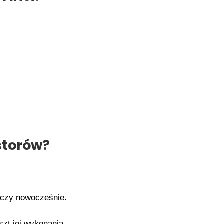
estorów?
, czy nowocześnie.
zt jej wykonania.