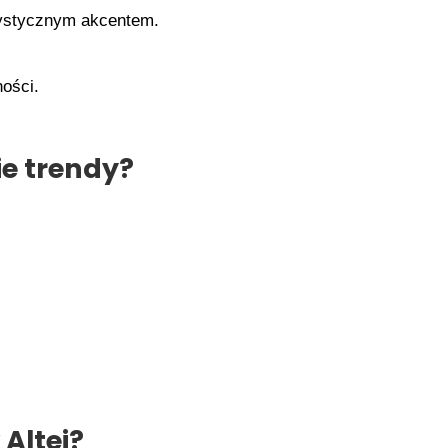
rystycznym akcentem.
ości.
ie trendy?
Altei?