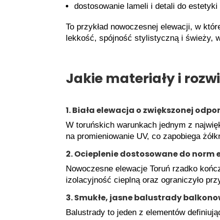
dostosowanie lameli i detali do estetyk
To przykład nowoczesnej elewacji, w któr
lekkość, spójność stylistyczną i świeży,
Jakie materiały i roz
1. Biała elewacja o zwiększonej odpo
W toruńskich warunkach jednym z najwię
na promieniowanie UV, co zapobiega żółkn
2. Ocieplenie dostosowane do norm
Nowoczesne elewacje Toruń rzadko kończą
izolacyjność cieplną oraz ograniczyło prz
3. Smukłe, jasne balustrady balkon
Balustrady to jeden z elementów definiuj