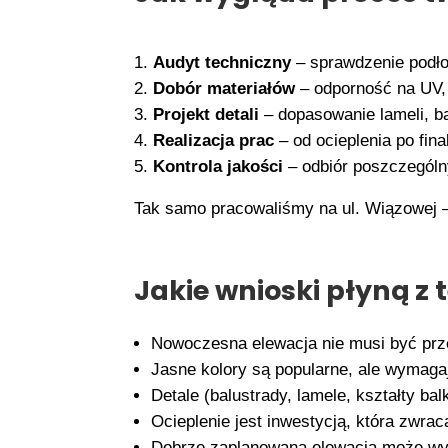
Audyt techniczny
– sprawdzenie podło
Dobór materiałów
– odporność na UV, 
Projekt detali
– dopasowanie lameli, ba
Realizacja prac
– od ocieplenia po fin
Kontrola jakości
– odbiór poszczególn
Tak samo pracowaliśmy na ul. Wiązowej — d
Jakie wnioski płyną z 
Nowoczesna elewacja nie musi być prz
Jasne kolory są popularne, ale wymaga
Detale (balustrady, lamele, kształty b
Ocieplenie jest inwestycją, która zwra
Dobrze zaplanowana elewacja może wyni