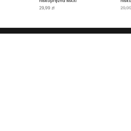
niskoprężna MAXI
nisk
29,99
zł
29,9