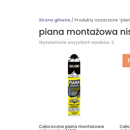
Strona główna
/ Produkty oznaczone “pia
piana montażowa ni
Posort
Wyświetlanie wszystkich wyników: 2
według
popula
Całoroczna piana montażowa
Cało