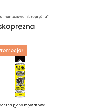
na montażowa niskoprężna”
skoprężna
owane
rności
Promocja!
roczna piana montażowa