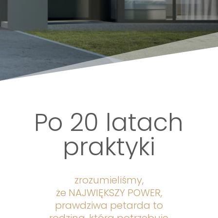
Po 20 latach
praktyki
zrozumieliśmy,
że NAJWIĘKSZY POWER,
prawdziwa petarda to
rodzina, która potrzebuje