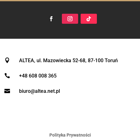

ALTEA, ul. Mazowiecka 52-68, 87-100 Toruń

+48 608 008 365

biuro@altea.net.pl
Polityka Prywatności